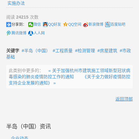
实施办法
阅读
24215
次数
分享到：
微信
QQ好友
QQ空间
新浪微博
百度贴吧
腾讯微博
人人网
关键字
半岛（中国）
工程质量
检测管理
房屋建筑
市政
基础
此类别中更多的：
« 关于加强杭州市建筑施工领域新型冠状病
毒感染的肺炎疫情防控工作的通知
《关于全力做好疫情防控
支持企业发展的通知》 »
返回顶部
半岛（中国）资讯
企业动态