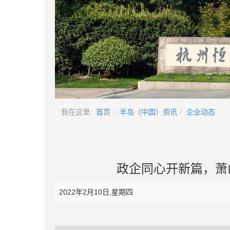
我在这里:
首页
半岛（中国）资讯
企业动态
政企同心开新篇，萧
2022年2月10日,星期四