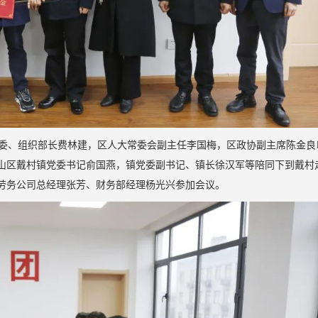
常委、组织部长费林建，区人大常委会副主任李国梅，区政协副主席陈金良
山区戴村镇党委书记俞国燕，镇党委副书记、镇长徐汉军等陪同下到戴村
劳务公司总经理张芳、财务部经理杨光兴参加会议。