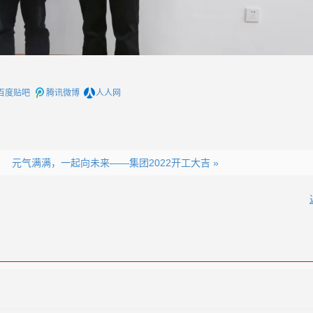
百度贴吧
腾讯微博
人人网
元气满满，一起向未来——集团2022开工大吉 »