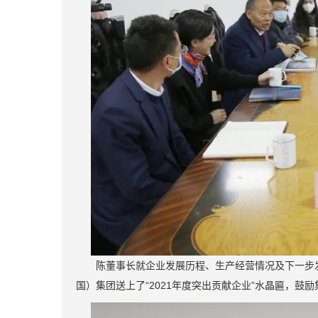
陈董事长就企业发展历程、生产经营情况及下一步
国）集团送上了“2021年度突出贡献企业”水晶匾，鼓