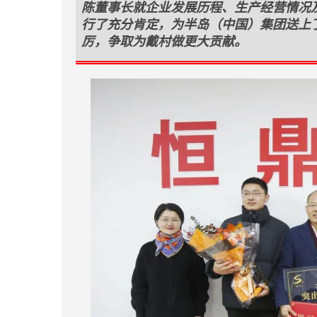
陈董事长就企业发展历程、生产经营情况
行了充分肯定，为半岛（中国）集团送上了“
厉，争取为戴村做更大贡献。