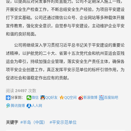
设，以提高应对突发事件的处置能力。公司不定期深入施工一线，
开展安全生产检查工作，不断总结安全生产经验，为项目平安建设
打下坚实基础。公司还通过微信公众号、企业网站等多种载体开展
宣传教育，强化安全意识，自觉参与平安建设，主动维护企业平安
和谐的良好局面。
公司将继续深入学习贯彻习近平总书记关于平安建设的重要论
述精神，以护航党的二十大、省第十五次党代会和杭州亚运会亚残
运会为牵引，持续加强企业管理，落实安全生产责任主体，确保各
项平安企业创建工作，真正发挥平安示范单位的标杆引领作用，为
促进社会和谐稳定作出应有的贡献。
阅读
24497
次数
分享到：
微信
QQ好友
QQ空间
新浪微博
百度贴吧
腾讯微博
人人网
关键字
半岛（中国）
平安示范单位