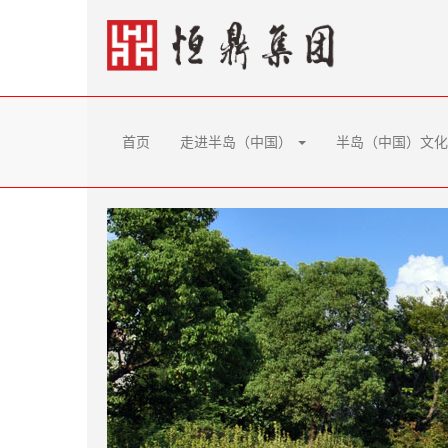
首页
走进半岛（中国）
半岛（中国）文