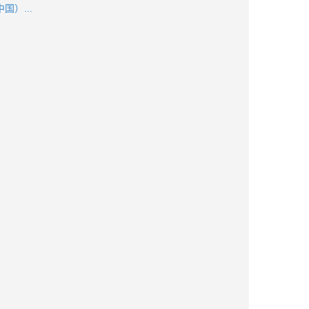
国）...