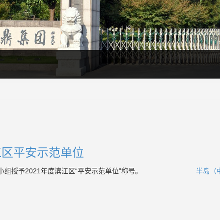
江区平安示范单位
组授予2021年度滨江区“平安示范单位”称号。
半岛（中