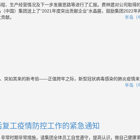
历程、生产经营情况及下一步发展思路等进行了汇报。费林建对公司取得
（中国）集团送上了“2021年度突出贡献企业”水晶匾，鼓励集团2022年
大贡献。
半岛（中
、突如其来的新考验——正值跨年之际，新型冠状病毒感染的肺炎疫情来
半岛（中
后复工疫情防控工作的紧急通知
，非常时期非常措施，请集团全体员工自觉遵守，提高认识，做自己健康