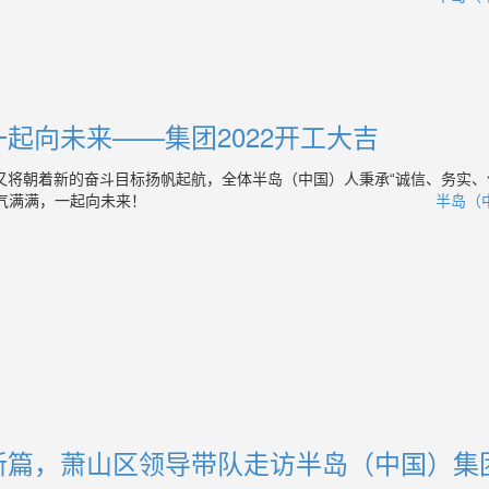
起向未来——集团2022开工大吉
团又将朝着新的奋斗目标扬帆起航，全体半岛（中国）人秉承“诚信、务实
气满满，一起向未来！
半岛（中
新篇，萧山区领导带队走访半岛（中国）集