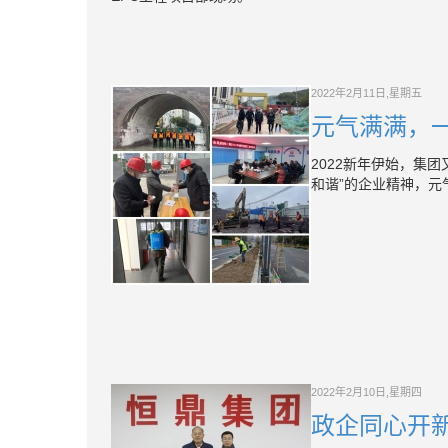
2022年2月11日,星期五
元气满满，一
2022新年伊始，集
和谐”的企业精神，元
2022年2月10日,星期四
政企同心开