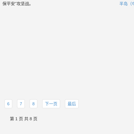
、保平安”攻坚战。
半岛（中
6
7
8
下一页
最后
第 1 页 共 8 页