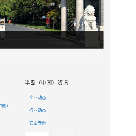
半岛（中国）资讯
企业动态
国）...
行业动态
安全专题