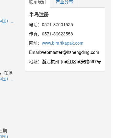
联系我们
产业分布
）
半岛注册
国）...
电话：0571-87001525
传真：0571-86623558
网址：
www.birartkapak.com
Email:
webmaster@hzhengding.com
地址：
浙江杭州市滨江区滨安路597号
。在滨
国）...
三期
国）...