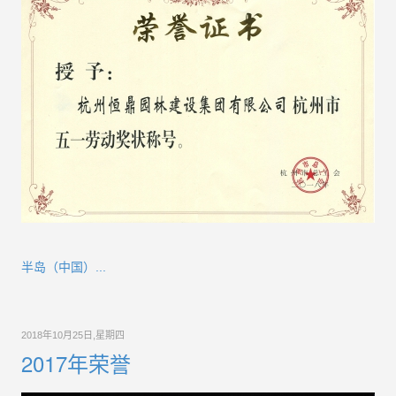
半岛（中国）...
2018年10月25日,星期四
2017年荣誉