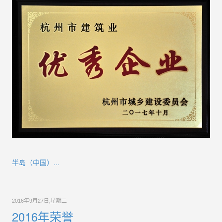
半岛（中国）...
2016年9月27日,星期二
2016年荣誉