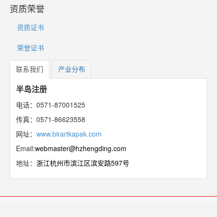
资质荣誉
资质证书
荣誉证书
联系我们
产业分布
半岛注册
电话：0571-87001525
传真：0571-86623558
网址：
www.birartkapak.com
Email:
webmaster@hzhengding.com
地址：
浙江杭州市滨江区滨安路597号