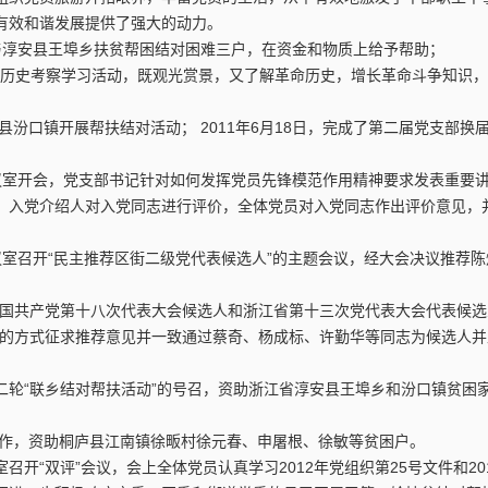
有效和谐发展提供了强大的动力。
牵头与淳安县王埠乡扶贫帮困结对困难三户，在资金和物质上给予帮助；
党的历史考察学习活动，既观光赏景，又了解革命历史，增长革命斗争知识
县汾口镇开展帮扶结对活动； 2011年6月18日，完成了第二届党支部换
楼会议室开会，党支部书记针对如何发挥党员先锋模范作用精神要求发表重要
，入党介绍人对入党同志进行评价，全体党员对入党同志作出评价意见，
会议室召开“民主推荐区街二级党代表候选人”的主题会议，经大会决议推荐
推荐中国共产党第十八次代表大会候选人和浙江省第十三次党代表大会代表候
信的方式征求推荐意见并一致通过蔡奇、杨成标、许勤华等同志为候选人并
第二轮“联乡结对帮扶活动”的号召，资助浙江省淳安县王埠乡和汾口镇贫困
工作，资助桐庐县江南镇徐畈村徐元春、申屠根、徐敏等贫困户。
室召开“双评”会议，会上全体党员认真学习2012年党组织第25号文件和20