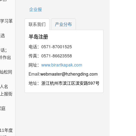
企业报
，学习革
联系我们
产业分布
届选
半岛注册
电话：0571-87001525
讲话；
传真：0571-86623558
并作出
网址：
www.birartkapak.com
陈灿松同
Email:
webmaster@hzhengding.com
地址：
浙江杭州市滨江区滨安路597号
选人名
上报街
家庭
11年度