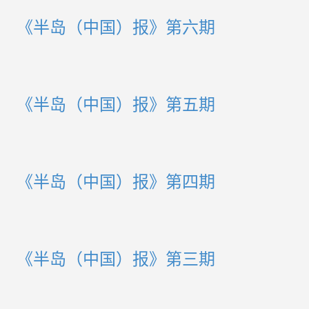
《半岛（中国）报》第六期
《半岛（中国）报》第五期
《半岛（中国）报》第四期
《半岛（中国）报》第三期