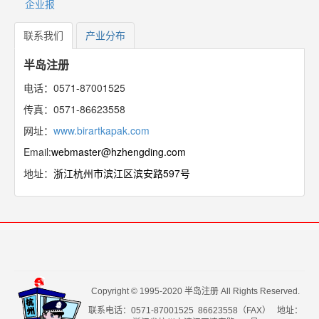
企业报
联系我们
产业分布
半岛注册
电话：0571-87001525
传真：0571-86623558
网址：
www.birartkapak.com
Email:
webmaster@hzhengding.com
地址：
浙江杭州市滨江区滨安路597号
Copyright © 1995-2020 半岛注册 All Rights Reserved.
联系电话：0571-87001525 86623558（FAX） 地址：