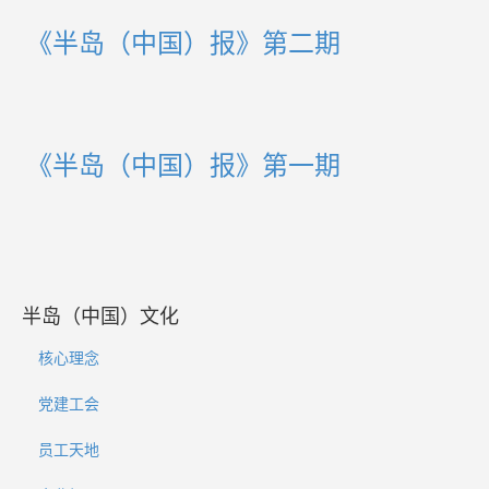
《半岛（中国）报》第二期
《半岛（中国）报》第一期
半岛（中国）文化
核心理念
党建工会
员工天地