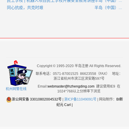
民工学校 | 机器人项目民工学校开展安全教育讲座
半岛（中国）...
同心抗疫，共克时艰
半岛（中国）...
Copyright © 1995-2020 半岛注册 All Rights Reserved.
联系电话：0571-87001525 86623558（FAX） 地址：
浙江省杭州市滨江区滨安路597号
Email:
webmaster@hzhengding.com
建议使用IE9 在
杭州网警在线
1024*768以上分辨率下浏览
浙公网安备 33010802004532号
|
浙ICP备11049091号
| 网站制作：
BI新
纪元 Carl
|