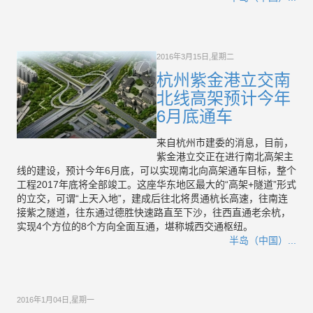
2016年3月15日,星期二
杭州紫金港立交南
北线高架预计今年
6月底通车
来自杭州市建委的消息，目前，
紫金港立交正在进行南北高架主
线的建设，预计今年6月底，可以实现南北向高架通车目标，整个
工程2017年底将全部竣工。这座华东地区最大的“高架+隧道”形式
的立交，可谓“上天入地”，建成后往北将贯通杭长高速，往南连
接紫之隧道，往东通过德胜快速路直至下沙，往西直通老余杭，
实现4个方位的8个方向全面互通，堪称城西交通枢纽。
半岛（中国）...
2016年1月04日,星期一