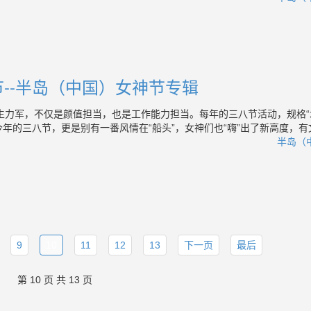
--半岛（中国）女神节专辑
力军，不仅是颜值担当，也是工作能力担当。每年的三八节活动，规格“
年的三八节，更是别有一番风情在“船头”，女神们也“嗨”出了新高度，有
半岛（中
9
10
11
12
13
下一页
最后
第 10 页 共 13 页