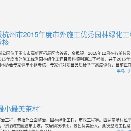
杭州市2015年度市外施工优秀园林绿化工
考核
园位于重庆市高新区拓展区含谷镇、金凤镇，2015年12月在各单位及
015年度市外施工优秀园林绿化工程且资料顺利通过了考核，并于2016年3
园林协会专家评审小组考核，专家们对项目品质给予了高度评价，目前正
半岛（中
最小最美茶村”
工程，包括外立面整治，园林绿化工程，市政工程等。西湖茶场村位
，碧绿的茶园遍布山坡，农居鳞次栉比，景色优美怡人。此次整治工程意