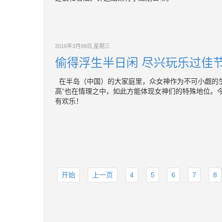
2016年3月09日,星期三
偷得浮生半日闲 尽兴玩乐过佳节
在半岛（中国）的大家庭里，众女神作为不可小觑的生
高”也在情理之中，如此方能体现女神们的特殊地位。今
有欢乐！
开始
上一页
4
5
6
7
8