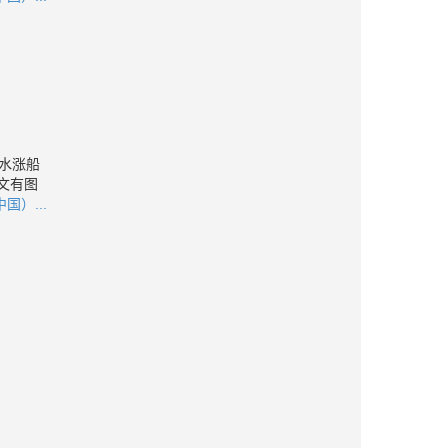
水涨船
文有图
国）...