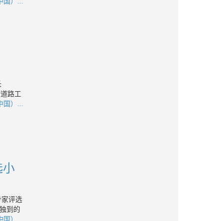
国）...
长
括道路工
国）...
选小
专家评选
独到的
国）...