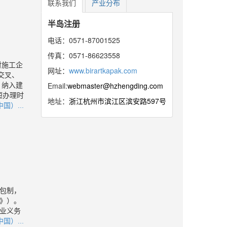
联系我们
产业分布
半岛注册
电话：0571-87001525
传真：0571-86623558
对施工企
网址：
www.birartkapak.com
交叉、
Email:
webmaster@hzhengding.com
，纳入建
短办理时
地址：
浙江杭州市滨江区滨安路597号
国）...
包制，
》）。
业义务
国）...