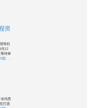
程资
领导的
月12
在等待审
国）...
于龙坞西
在打造