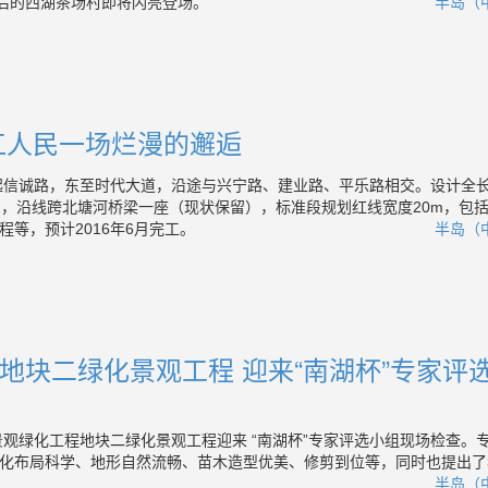
”后的西湖茶场村即将闪亮登场。
半岛（中
江人民一场烂漫的邂逅
诚路，东至时代大道，沿途与兴宁路、建业路、平乐路相交。设计全
+312.261，沿线跨北塘河桥梁一座（现状保留），标准段规划红线宽度20m，包
等，预计2016年6月完工。
半岛（中
地块二绿化景观工程 迎来“南湖杯”专家评
观绿化工程地块二绿化景观工程迎来 “南湖杯”专家评选小组现场检查。
化布局科学、地形自然流畅、苗木造型优美、修剪到位等，同时也提出了
半岛（中